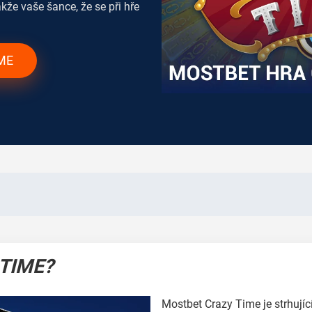
kže vaše šance, že se při hře
ME
Základní pravidla
Jak hrát
zky
TIME?
Mostbet Crazy Time je strhující