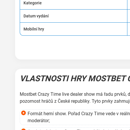
Kategorie
Datum vydání
Mobilní hry
VLASTNOSTI HRY MOSTBET 
Mostbet Crazy Time live dealer show má řadu prvků, d
pozornost hráčů z České republiky. Tyto prvky zahrnují
Formát herní show. Pořad Crazy Time vede v reál
moderátor;