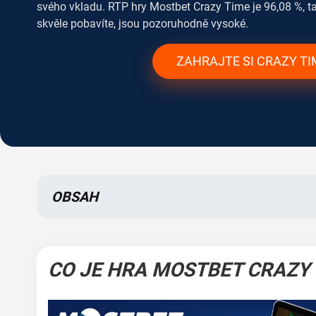
svého vkladu. RTP hry Mostbet Crazy Time je 96,08 %, ta
skvěle pobavíte, jsou pozoruhodně vysoké.
ZAHRAJTE SI CRAZY TI
OBSAH
O hře Crazy Time
Funkce
Výhody
Často kladené otá
CO JE HRA MOSTBET CRAZY 