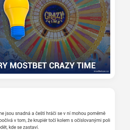
me jsou snadná a čeští hráči se v ní mohou poměrně
počívá v tom, že krupiér točí kolem s očíslovanými poli
dět, kde se zastaví.